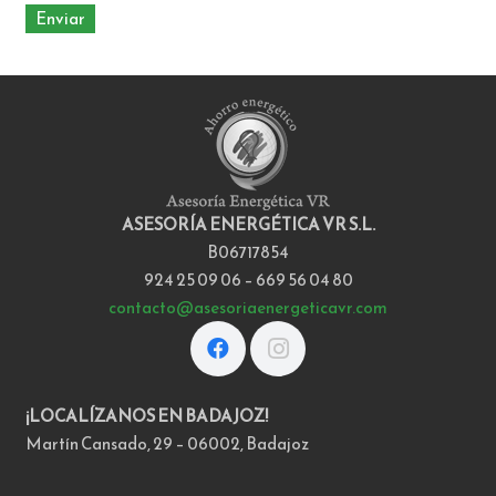
ASESORÍA ENERGÉTICA VR S.L.
B06717854
924 25 09 06 – 669 56 04 80
contacto@asesoriaenergeticavr.com
¡LOCALÍZANOS EN BADAJOZ!
Martín Cansado, 29 – 06002, Badajoz